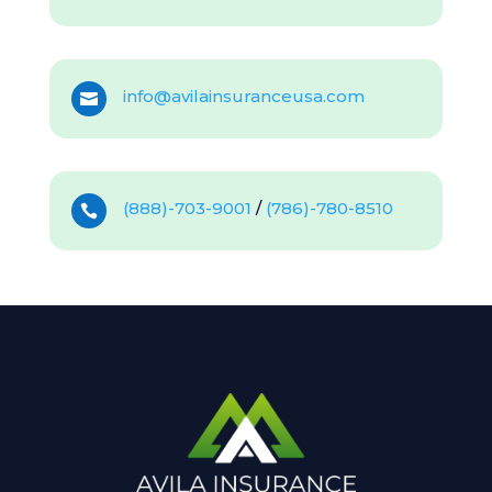
info@avilainsuranceusa.com

(888)-703-9001
/
(786)-780-8510
